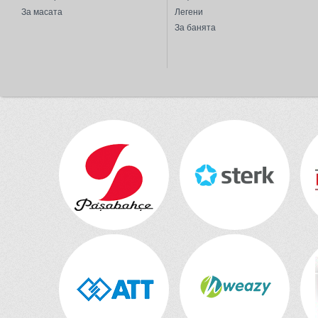
За масата
Легени
За банята