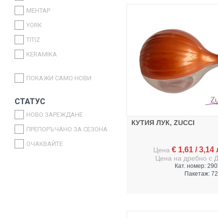
MEHTAP
YORK
TITIZ
KERAMIKA
ATT
ПОКАЖИ САМО НОВИ
WEAZY
GEZER
СТАТУС
PAPILION
НОВО ЗАРЕЖДАНЕ
КУТИЯ ЛУК, ZUCCI
SARINAGLASS
ПРЕПОРЪЧАНО ЗА СЕЗОНА
KOZA
ОЧАКВАЙТЕ
€
1,61
/
3,14
Цена
ALAS
Цена на дребно с 
Кат. номер: 29
ZUCCI
Пакетаж: 72
ART SOFT TEX
PAPILLA
ABERT