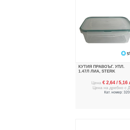
ITALYSTOCK
SAPRO
CONTITAL
GLOBALPLAST
BIRPA
CANPOL
STAR
КУТИЯ ПРАВОЪГ. УПЛ.
SMILE MOP
1.47Л ЛИА, STERK
ДРУГИ
€
2,64
/
5,16
Цена
Цена на дребно с 
Кат. номер: 32