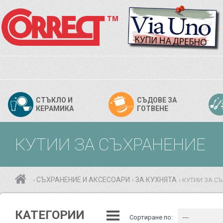
СТЪКЛО И
СЪДОВЕ ЗА
КЕРАМИКА
ГОТВЕНЕ
КУТИИ ЗА СЪХРАНЕНИЕ
СЪХРАНЕНИЕ И АКСЕСОАРИ
ЗА КУХНЯТА
КУТИИ ЗА С
›
›
›
КАТЕГОРИИ
Сортиране по:
---