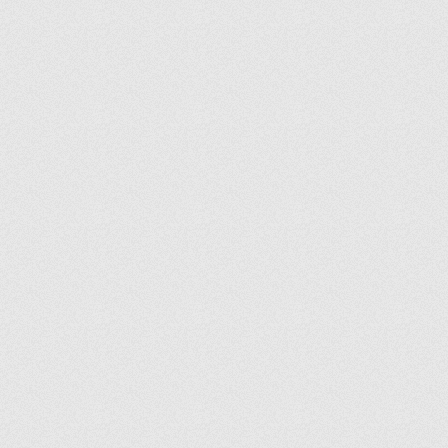
IZMIR
JUBILEE
KANDILLI
KARAMAN
KARAMAN
KARAT
KARAT
KEYIF
KITCHEN
KITCHEN SLIM
KONYA
KOSEM
KOSEM
KREMLIN
LACY