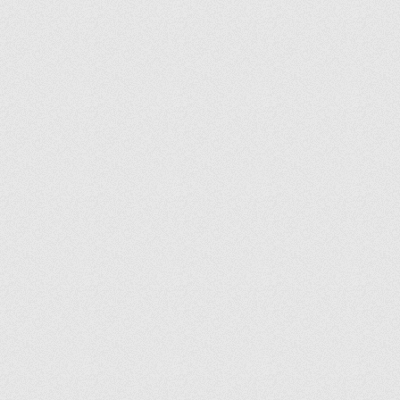
GOURMET
GRACE
GRANADA
GRANDE
GRANDE SUNRAY
GRAPPA
GURME
HABITAT
HAMINGWAY
HARE
HARVEST
HASIR
HAZE
HEYBELI
HIBALL