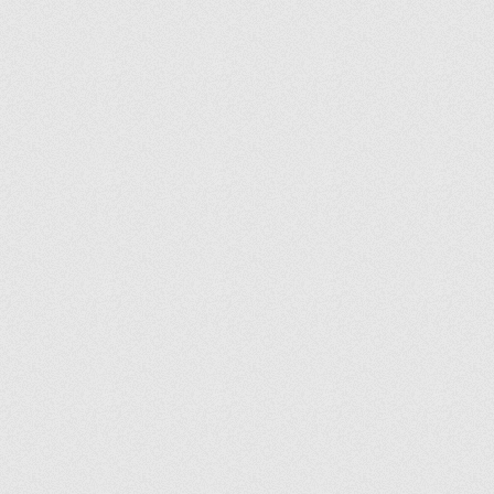
FLORA
FLOWERS
FREZYA
FRIGO
FUTURE
G4Y
GAIA
GARDEN
GASTROBOUTIQUE
GENERATION
GEO
GLAMOURE
GLASS4YOU
GLORY
GONDOLA