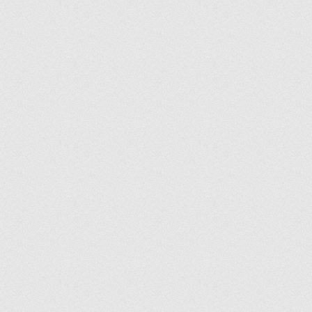
RODOS
ROYAL
RUBY
SAFIR
SAHRA
SALSA
SALT & PEPPER
SANDY
SARMAL
SAXON
SCALA
SCOTCH
SERENITY
SERVIZIO
SIDE