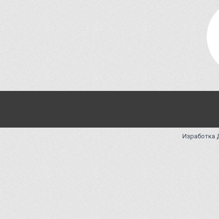
CHOCOLATE
CHROMA
CIFTEBELLI
CIN CIN
CITY
COLOMBIAN
CONICAL
CRAFT BEER
CUBIC
CUPPA
Изработка
CUVEE
DANCE
DENIZLI
DIAMOND
DIONY