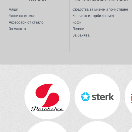
BELLA
Чаши
Средства за миене и почистване
BINGO
Чаши на столче
Кошчета и торби за смет
BISTRO
Аксесоари от стъкло
Кофи
BLACK AND WHITE
За масата
Легени
За банята
BORCAM
BOSTON SHOTS
BOTANICA
BOUQUET
BREAKFAST CLUB
BREMEN
BRICKS
BRICKS
BUBBLE
BURGULU
CANADA