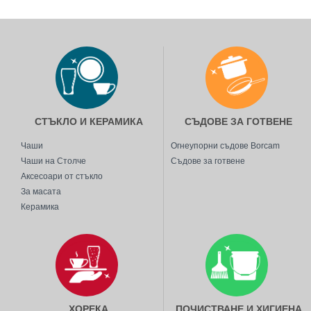
ARCTIC
ARIA
ARTE
ATLANTIS
AURORA
AWARE
СТЪКЛО И КЕРАМИКА
СЪДОВЕ ЗА ГОТВЕНЕ
AZUR
Чаши
Огнеупорни съдове Borcam
BABYLON
Чаши на Столче
Съдове за готвене
BACCHUS
Аксесоари от стъкло
BANQUET
За масата
Керамика
BAR&TABLE
BAROQUE
BARREL
BASIC
BEAD
ХОРЕКА
ПОЧИСТВАНЕ И ХИГИЕНА