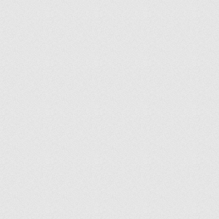
SIDERA
SNOW BOX
SOPHIA
SOUPY
SPACE
SQUARE
STOCK
SULTANA
SYLVANA
TANGO
TASTING GLASS
TAVERNA
TEMPLE
TEMPO