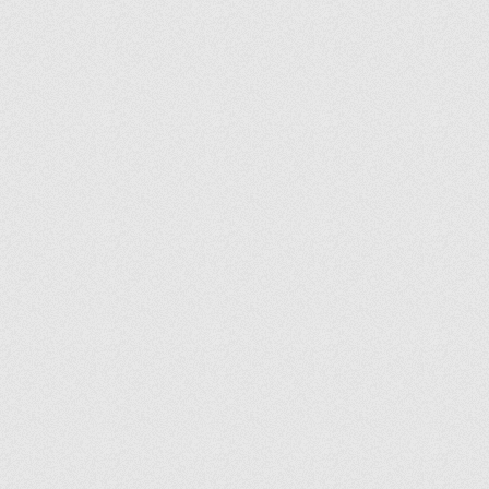
DISC
DORO
DRAFT
DREAM
ECHO
EGE
ELIPS
ELYSIA
EMOTION
EMPEROR
ENOTECA
ESTRELLA
FANTASY
FESTIVAL
FINESSE