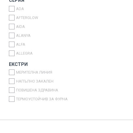
СЕРИЯ
ITALYSTOCK
ADA
SAPRO
AFTERGLOW
CONTITAL
AIDA
GLOBALPLAST
ALANYA
BIRPA
ALFA
CANPOL
ALLEGRA
STAR
ALMOND
ЕКСТРИ
SMILE MOP
AMBASSADOR
МЕРИТЕЛНА ЛИНИЯ
ДРУГИ
AMBER
НАПЪЛНО ЗАКАЛЕН
AMPHORA
ПОВИШЕНА ЗДРАВИНА
ANTALYA
ТЕРМОУСТОЙЧИВ ЗА ФУРНА
AQUA
AQUA
AQUATIC