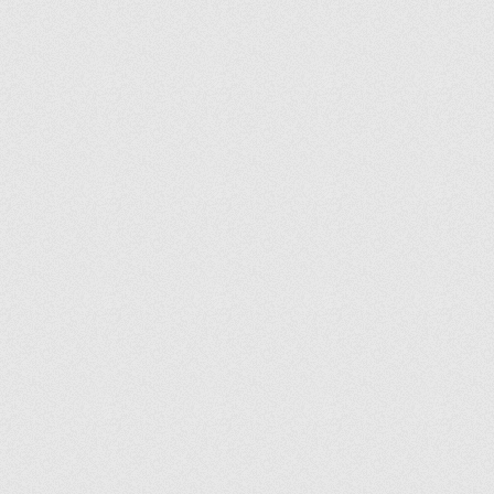
NUDE
OLA
OLIVIA
OPTIK
ORBIT
ORIGAMI
PARTY
PASTORAL
PATISSERIE
PENGUEN
PERA
PERLA
PETRA
PIKNIK
PINOT