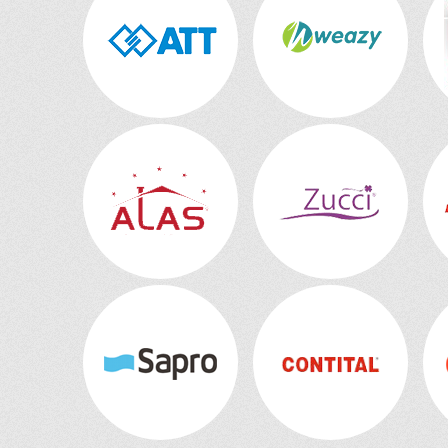
CAPRI
CAROUSEL
CARRE
CASABLANCA
CASTLE
CASUAL
CELEBRATION
CENTRA
CERVEZA
CHARENTE
CHATEAU
CHEERS
CHEF_S
CHEF'S
CHIARA