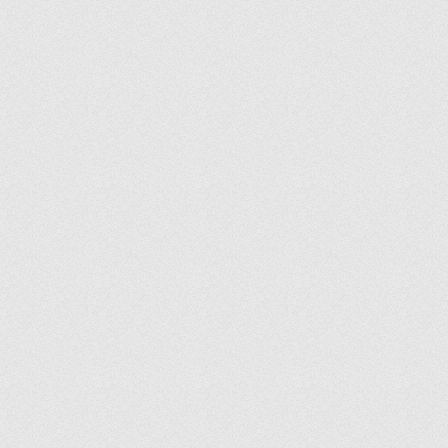
THE COLLECTION
TIMELESS
TINCAN
TOKIO
TOPAZ
TOROS
TOSCANA
TOWER
TRIBECA
TRIUMPH
TROY
TULIPE
TWIST
USKUDAR
V-LINE