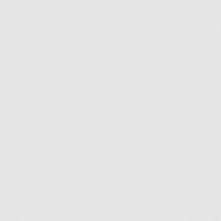
MARTINI
MENU
MERCAN
MEXICO
MEZZE
MINI CORNET
MINI PATISSERIE
MIRAGE
MIZU
MOCHA
MODA
MONTE CARLO
NAPA
NESSIE
NONIC