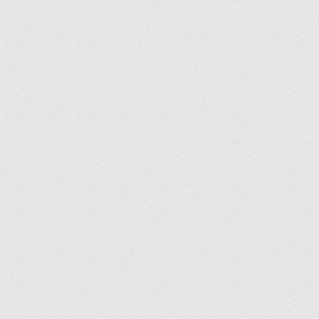
PRIMETIME
PUB
PUDDING
PURE
QUEEN
RAIN
RATTAN
REFINE
REFINE NUDE
REFLECTION
RESERVA
RETAIL
RINGS
ROCK-B
ROCKS V