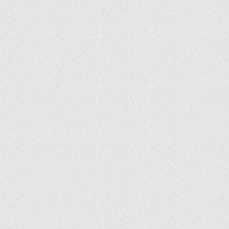
HILL
HOLIDAY
HOMEMADE
HORIZON
HUDSON
HYPNO
ICE VILLE
ICONIC
IMPERIAL
IMPERIAL PLUS
INCEBELLI
INVITATION
IRISH COFFEE
ISTANBUL
IVORY