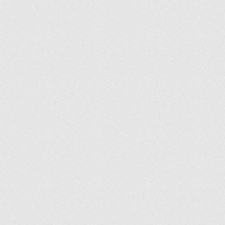
LANDMARK
LAVINIA CRYSTALLIN
LEAFY
LEIA
LINDEN
LINEA
LINKA
LUNA
LUZIA
LYRIC
MALDIVE
MANOLYA
MARBLE
MARINE
MARMARA