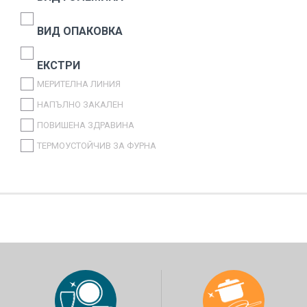
ITALYSTOCK
ВИД ОПАКОВКА
SAPRO
CONTITAL
ЕКСТРИ
GLOBALPLAST
МЕРИТЕЛНА ЛИНИЯ
BIRPA
НАПЪЛНО ЗАКАЛЕН
CANPOL
ПОВИШЕНА ЗДРАВИНА
STAR
ТЕРМОУСТОЙЧИВ ЗА ФУРНА
SMILE MOP
ДРУГИ