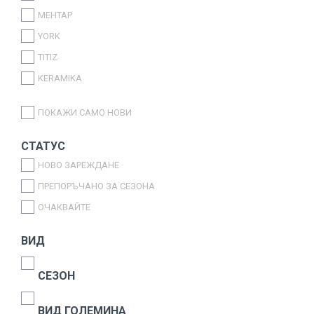
MEHTAP
YORK
TITIZ
KERAMIKA
ATT
ПОКАЖИ САМО НОВИ
WEAZY
GEZER
СТАТУС
PAPILION
НОВО ЗАРЕЖДАНЕ
SARINAGLASS
ПРЕПОРЪЧАНО ЗА СЕЗОНА
KOZA
ОЧАКВАЙТЕ
ALAS
ВИД
ZUCCI
ART SOFT TEX
СЕЗОН
PAPILLA
ABERT
ВИД ГОЛЕМИНА